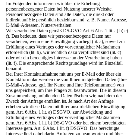
Im Folgenden informieren wir über die Erhebung
personenbezogener Daten bei Nutzung unserer Website.
Personenbezogene Daten sind alle Daten, die direkt oder
indirekt auf Sie persönlich beziehbar sind, z. B. Name, Adresse,
E-Mail-Adressen, Nutzerverhalten.
Wir verarbeiten Daten gemäß DS-GVO Art. 6 Abs. 1 lit. a) b) c)
f). Das bedeutet, dass wir personenbezogene Daten nur
verarbeiten, wenn eine Einwilligung vorliegt (lit. a), soweit zur
Erfüllung eines Vertrages oder vorvertraglicher Maßnahmen
erforderlich (lit. b), wir rechtlich dazu verpflichtet sind (lit. c)
oder wir ein berechtigtes Interesse an der Verarbeitung haben
(lit. f). Die entsprechende Rechtsgrundlage wird im Einzelfall
benannt.
Bei Ihrer Kontaktaufnahme mit uns per E-Mail oder über ein
Kontaktformular werden die von Ihnen mitgeteilten Daten (Ihre
E-Mail-Adresse, ggf. Ihr Name und Ihre Telefonnummer) von
uns gespeichert, um Ihre Fragen zu beantworten. Die in diesem
Zusammenhang anfallenden Daten löschen wir, nachdem der
Zweck der Anfrage entfallen ist. Je nach Art der Anfrage
erheben wir diese Daten mit Ihrer ausdrücklichen Einwilligung
gem. Art. 6 Abs. 1 lit. a) DSGVO, zur Abwicklung und
Erfüllung eines Vertrages oder vorvertraglicher Maßnahmen
gem. Art. 6 Abs. 1 lit. b) DS-GVO oder bei einem berechtigten
Interesse gem. Art. 6 Abs. 1 lit. f) DSGVO. Das berechtigte
Interesse liegt dabei darin, Anfragen zu beantworten und über